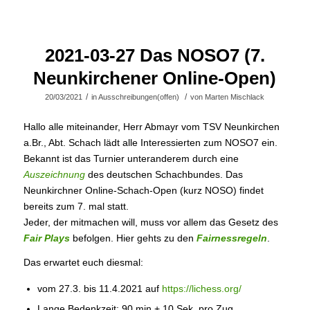
2021-03-27 Das NOSO7 (7.
Neunkirchener Online-Open)
/
/
20/03/2021
in
Ausschreibungen(offen)
von
Marten Mischlack
Hallo alle miteinander, Herr Abmayr vom TSV Neunkirchen
a.Br., Abt. Schach lädt alle Interessierten zum NOSO7 ein.
Bekannt ist das Turnier unteranderem durch eine
Auszeichnung
des deutschen Schachbundes. Das
Neunkirchner Online-Schach-Open (kurz NOSO) findet
bereits zum 7. mal statt.
Jeder, der mitmachen will, muss vor allem das Gesetz des
Fair Plays
befolgen. Hier gehts zu den
Fairnessregeln
.
Das erwartet euch diesmal:
vom 27.3. bis 11.4.2021 auf
https://lichess.org/
Lange Bedenkzeit: 90 min + 10 Sek. pro Zug