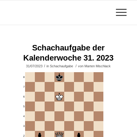
Schachaufgabe der
Kalenderwoche 31. 2023
/
/
31/07/2023
in
Schachaufgabe
von
Marten Mischlack
8
7
6
5
4
3
2