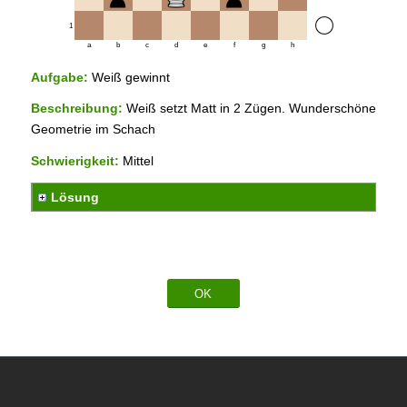
1
a
b
c
d
e
f
g
h
Aufgabe:
Weiß gewinnt
Beschreibung:
Weiß setzt Matt in 2 Zügen. Wunderschöne
Geometrie im Schach
Schwierigkeit:
Mittel
Lösung
OK