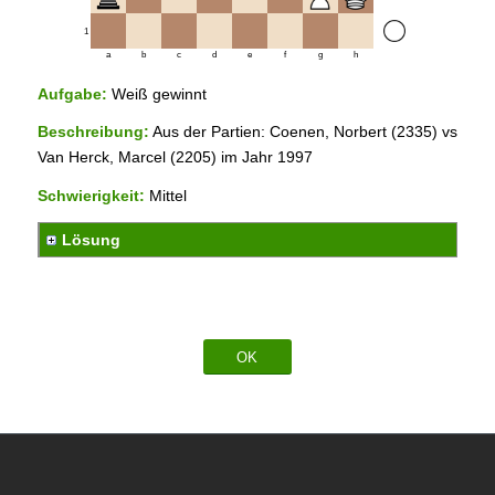
1
a
b
c
d
e
f
g
h
Aufgabe:
Weiß gewinnt
Beschreibung:
Aus der Partien: Coenen, Norbert (2335) vs
Van Herck, Marcel (2205) im Jahr 1997
Schwierigkeit:
Mittel
Lösung
OK