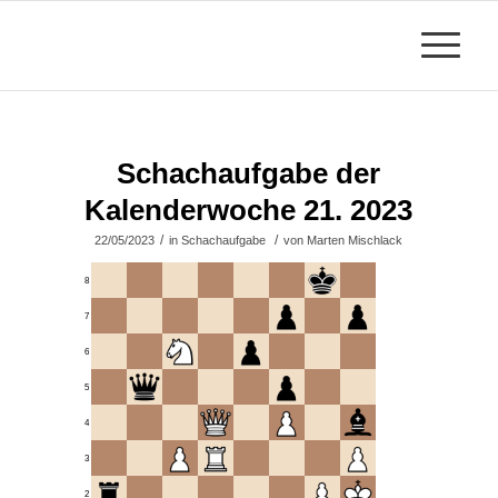
Schachaufgabe der
Kalenderwoche 21. 2023
/
/
22/05/2023
in
Schachaufgabe
von
Marten Mischlack
8
7
6
5
4
3
2