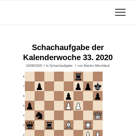
Schachaufgabe der
Kalenderwoche 33. 2020
/
/
10/08/2020
in
Schachaufgabe
von
Marten Mischlack
8
7
6
5
4
3
2