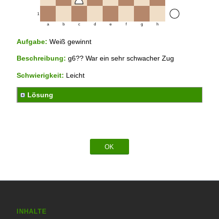
1
a
b
c
d
e
f
g
h
Aufgabe:
Weiß gewinnt
Beschreibung:
g6?? War ein sehr schwacher Zug
Schwierigkeit:
Leicht
Lösung
OK
INHALTE