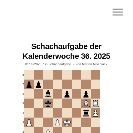
Schachaufgabe der
Kalenderwoche 36. 2025
/
/
01/09/2025
in
Schachaufgabe
von
Marten Mischlack
8
7
6
5
4
3
2