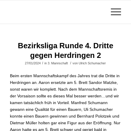
Bezirksliga Runde 4. Dritte
gegen Herdringen 2
/
/
27/01/2024
in
3. Mannschaft
von
Ulrich Schumacher
Beim ersten Mannschaftskampf des Jahres trat die Dritte in
Herdringen an. Aaron ersetzte am 5. Brett Sandor Matzke,
sonst waren wir komplett. Nach dem Mannschaftsremis in
der Vorsaison sollte es dieses Mal besser werden…und wir
kamen tatsächlich früh in Vorteil. Manfred Schumann
gewann eine Qualität für einen Bauern, Uli Schumacher
konnte einen Bauern gewinnen und Bernhard Polotzek und
Dietmar Müller holten gar eine Figur aus der Eröffnung. Nur
Aaron hatte es am 5. Brett schwer und geriet bald in